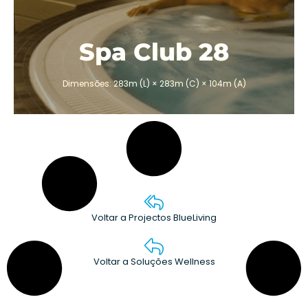
Cobertura Opcional
Spa Club 28
ORÇAMENTO
Dimensões: 283m (L) × 283m (C) × 104m (A)
Voltar a Projectos BlueLiving
Voltar a Soluções Wellness