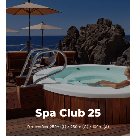
spa-club-25
ø 2,50 x 1,00 m
7 Lugares
Jactos 24 (versão 1)
peso sem água 300Kg
pré-canalizado
Requer conexões hidráulicas
Equipamento técnico não incluído
Requer tanque de equilíbrio de transbordo
Concha Branco
Cobertura Opcional
ORÇAMENTO
Spa Club 25
Dimensões: 250m (L) × 250m (C) × 100m (A)