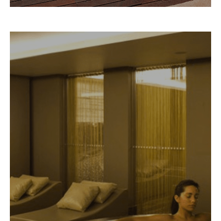
spa-club-28
ø 2,83 x 1,04 m
8 Lugares
28 Jactos
peso sem água 350Kg
pré-canalizado
Requer conexões hidráulicas
Equipamento técnico não incluído
Requer tanque de equilíbrio de transbordo
Concha Branco
Cobertura Opcional
1 motor de circulação
1 ou 2 motores de massagem
Concha Branco