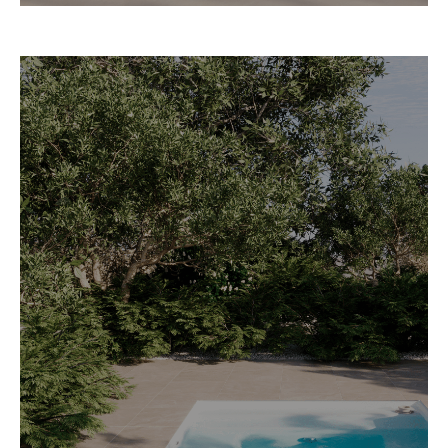
mini-pool-diva-relax-
25
Volume de água 2000L
1 bomba de circulação 1300W
1 bomba de massagem 1400w
220-240 V
Peso sem água 400Kg
Profundidade 0,80cm
3 lugares
Kit de filtração:
1,50 x 1,15 x 1,15cm
Filtro de areia 600mm
1 bomba de circulação 1400w
1 bomba de massagem 1800w
Suprador de turbina 1-300w
Bomba de calor 3000w
Sensor de nível