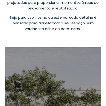
projetados para proporcionar momentos únicos de
relaxamento e revitalização.
Seja para uso interno ou externo, cada detalhe é
pensado para transformar o seu espaço num
verdadeiro oásis de bem-estar.
mini-pool-42
Volume de água 7000L
1 bomba de massagem 1400w
220-240 V
Peso sem água 600Kg
Profundidade 1,30cm
Kit de filtração: