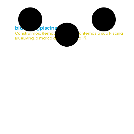
bluelivingpiscinas
Construímos, Remodelamos e Mantemos a sua Piscina
BlueLiving, a marca da sua Piscina! 💦
O CLIENTE SONHA, NÓS EXECUTAMOS
Vamos Construir a Piscina
dos Seus Sonhos?