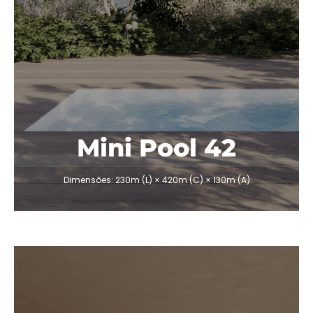
1,50 x 1,15 x 1,15cm
Filtro de areia 600mm
1 bomba de circulação 1400w
Suprador de turbina 1-300w
Bomba de calor 3000w
Sensor de nível
Balboa Box BP6013G3
Balboa Topside TP500
Botões auxiliares Concha AX10
Mini Pool 42
ORÇAMENTO
Dimensões: 230m (L) × 420m (C) × 130m (A)
mini-pool-diva-24