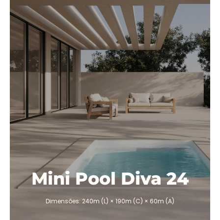
Volume de água 2000L
1 bomba de circulação 1400W
220-240 V
Peso sem água 600Kg
Profundidade 0,60cm
Kit de filtração:
1,50 x 1,15 x 1,15cm
Filtro de areia 600mm
1 bomba de circulação 1400w
1 bomba de massagem 1800w
Suprador de turbina 1-300w
Bomba de calor 3000w
Sensor de nível
Balboa Box BP6013G3
Balboa Topside TP500
Botões auxiliares Concha AX10
Mini Pool Diva 24
ORÇAMENTO
Dimensões: 240m (L) × 190m (C) × 60m (A)