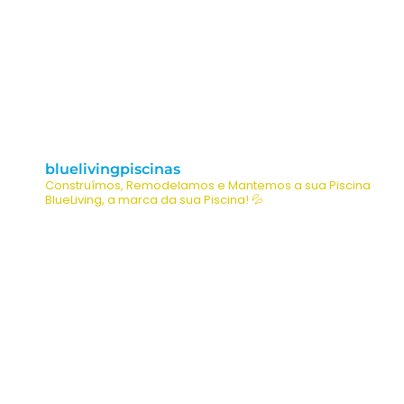
bluelivingpiscinas
Construímos, Remodelamos e Mantemos a sua Piscina
BlueLiving, a marca da sua Piscina! 💦
O CLIENTE SONHA, NÓS EXECUTAMOS
Vamos Construir a Piscina