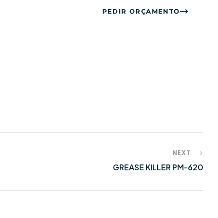
nnosco: +351 261 866 880
PEDIR ORÇAMENTO
ONTACTOS
FAQS
BLOG
NEXT
GREASE KILLER PM-620