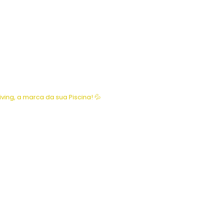
iving, a marca da sua Piscina! 💦
O CLIENTE SONHA, NÓS EXECUTAMOS
os Construir a Pis