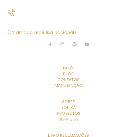
(+351) 261 866 880
(Chamada rede fixa Nacional)
EXPLORE
FAQ'S
B.LOG
CONTATOS
MANUTENÇÃO
A EMPRESA
SOBRE
EQUIPA
PROJECTOS
SERVIÇOS
LINKS ÚTEIS
LIVRO RECLAMAÇÕES