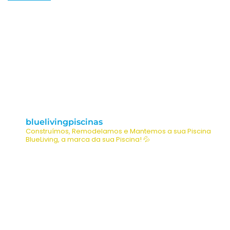
bluelivingpiscinas
Construímos, Remodelamos e Mantemos a sua Piscina
BlueLiving, a marca da sua Piscina! 💦
O CLIENTE SONHA, NÓS EXECUTAMOS