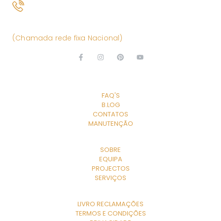
(+351) 261 866 880
(Chamada rede fixa Nacional)
EXPLORE
FAQ'S
B.LOG
CONTATOS
MANUTENÇÃO
A EMPRESA
SOBRE
EQUIPA
PROJECTOS
SERVIÇOS
LINKS ÚTEIS
LIVRO RECLAMAÇÕES
TERMOS E CONDIÇÕES